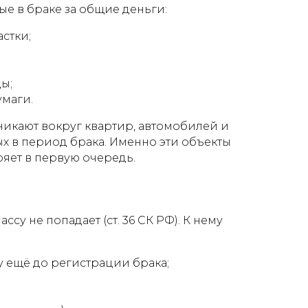
ые в браке за общие деньги:
стки;
ы;
умаги.
никают вокруг квартир, автомобилей и
х в период брака. Именно эти объекты
ет в первую очередь.
су не попадает (ст. 36 СК РФ). К нему
у ещё до регистрации брака;