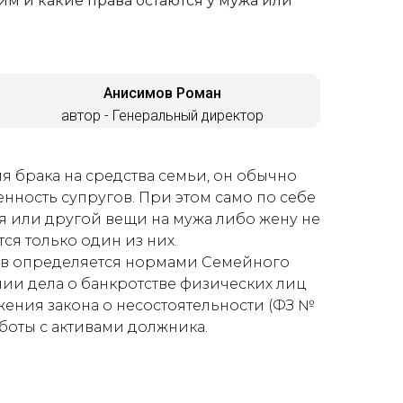
им и какие права остаются у мужа или
Анисимов Роман
автор - Генеральный директор
я брака на средства семьи, он обычно
енность супругов. При этом само по себе
 или другой вещи на мужа либо жену не
тся только один из них.
в определяется нормами Семейного
ении дела о банкротстве физических лиц
ения закона о несостоятельности (ФЗ №
боты с активами должника.