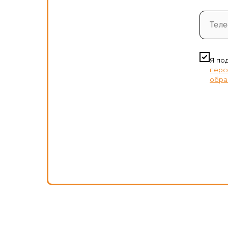
Тел
Я по
перс
обра