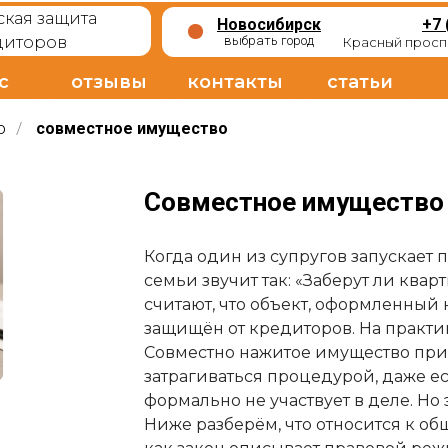
кая защита
Новосибирск
+7 
диторов
выбрать город
Красный проспе
с
отзывы
контакты
статьи
о
/
совместное имущество
Совместное имущество 
Когда один из супругов запускает 
семьи звучит так: «Заберут ли ква
считают, что объект, оформленный 
защищён от кредиторов. На практике
Совместно нажитое имущество при 
затрагиваться процедурой, даже ес
формально не участвует в деле. Но э
Ниже разберём, что относится к общ