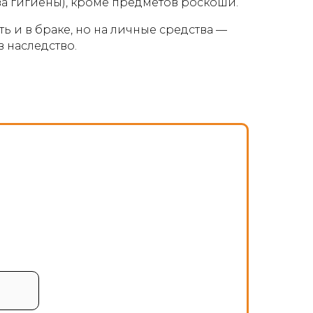
ва гигиены), кроме предметов роскоши.
оть и в браке, но на личные средства —
 наследство.