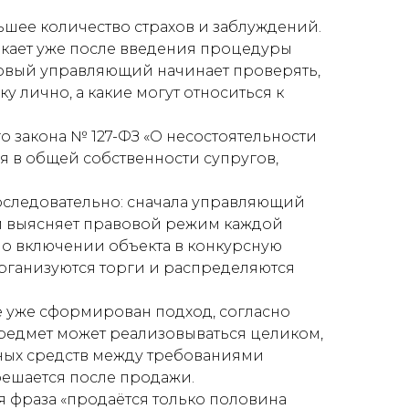
ьшее количество страхов и заблуждений.
кает уже после введения процедуры
совый управляющий начинает проверять,
 лично, а какие могут относиться к
ого закона № 127-ФЗ «О несостоятельности
ся в общей собственности супругов,
оследовательно: сначала управляющий
тем выясняет правовой режим каждой
 о включении объекта в конкурсную
организуются торги и распределяются
 уже сформирован подход, согласно
предмет может реализовываться целиком,
ных средств между требованиями
решается после продажи.
 фраза «продаётся только половина