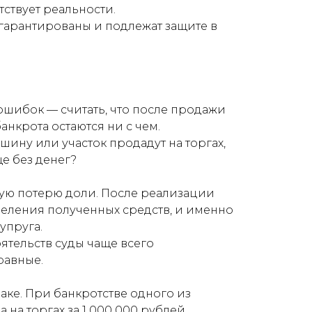
тствует реальности.
гарантированы и подлежат защите в
ошибок — считать, что после продажи
нкрота остаются ни с чем.
шину или участок продадут на торгах,
е без денег?
кую потерю доли. После реализации
деления полученных средств, и именно
упруга.
ятельств суды чаще всего
равные.
ке. При банкротстве одного из
на торгах за 1 000 000 рублей.