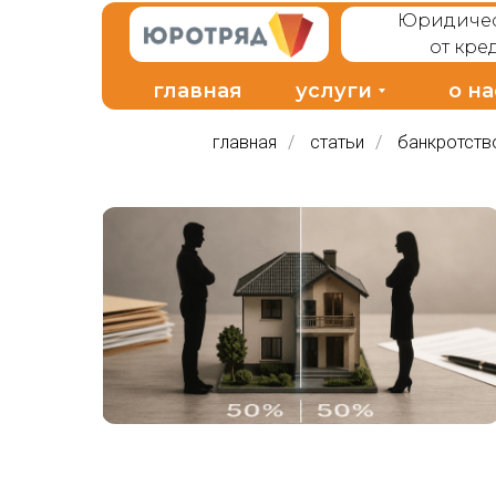
Юридичес
от кре
главная
услуги
о на
главная
/
статьи
/
банкротств