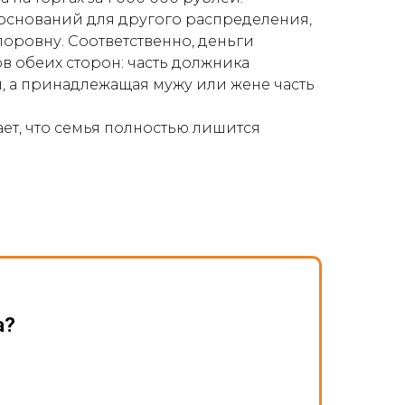
 оснований для другого распределения,
поровну. Соответственно, деньги
в обеих сторон: часть должника
и, а принадлежащая мужу или жене часть
ает, что семья полностью лишится
а?